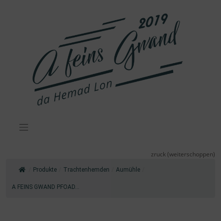
Zum
Inhalt
springen
zruck (weiterschoppen)
/
Produkte
/
Trachtenhemden
/
Aumühle
/
A FEINS GWAND PFOAD...