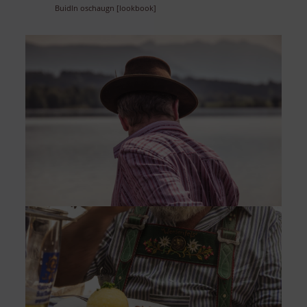
Buidln oschaugn [lookbook]