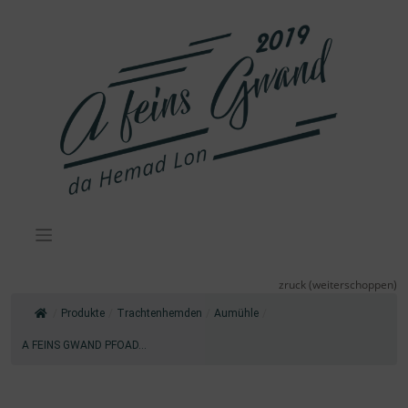
Zum
Inhalt
springen
zruck (weiterschoppen)
/
Produkte
/
Trachtenhemden
/
Aumühle
/
A FEINS GWAND PFOAD...