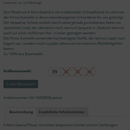
Lieferzeit: ca. 3-4 Werktage
Des Pfoad von A feins Gwand is ein traditionelles Schlupfhemd. Es wird von
der Firma Aumühle in deren betriebseigenen Schneiderei für uns gefertigt.
Der bequeme Schnitt verleiht durch seine gerade gschnittenen Seiten an
sportlichen Look, der obendrein noch narrisch bequem is. Dadurch kann es
auch zur einer stoffernen Hos´n locker getragen werden.
Die Firma Aumühle verwendet hochwertigste Stoffe, die ned nur super zum
bügeln san, sondern auch zu jeder Jahreszeit ein enormes Wohlfühlgefühl
bieten.
Zu 100% aus Baumwolle.
Größenauswahl
39
40
42
43
A
In den Warenkorb
FEINS
GWAND
PFOAD
Artikelnummer:
03-13450P28-petrol
/
TRACHTENHEMD
Beschreibung
Zusätzliche Informationen
STEHKRAGEN
Menge
A feins Gwand Pfoad, mit einem bequemen Schnitt und am Stehkragen.