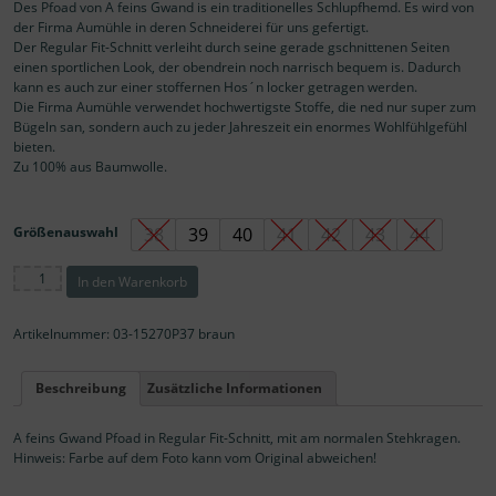
Des Pfoad von A feins Gwand is ein traditionelles Schlupfhemd. Es wird von
der Firma Aumühle in deren Schneiderei für uns gefertigt.
Der Regular Fit-Schnitt verleiht durch seine gerade gschnittenen Seiten
einen sportlichen Look, der obendrein noch narrisch bequem is. Dadurch
kann es auch zur einer stoffernen Hos´n locker getragen werden.
Die Firma Aumühle verwendet hochwertigste Stoffe, die ned nur super zum
Bügeln san, sondern auch zu jeder Jahreszeit ein enormes Wohlfühlgefühl
bieten.
Zu 100% aus Baumwolle.
Größenauswahl
38
39
40
41
42
43
44
A
In den Warenkorb
feins
Gwand
Pfoad
Artikelnummer:
03-15270P37 braun
/
Trachtenhemd
Beschreibung
Zusätzliche Informationen
Stehkragen
Menge
A feins Gwand Pfoad in Regular Fit-Schnitt, mit am normalen Stehkragen.
Hinweis: Farbe auf dem Foto kann vom Original abweichen!