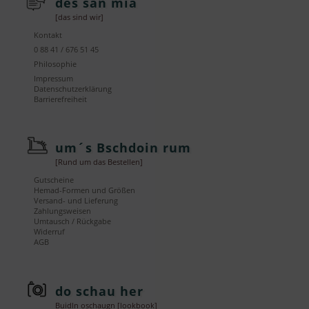
des san mia
[das sind wir]
Kontakt
0 88 41 / 676 51 45
Philosophie
Impressum
Datenschutzerklärung
Barrierefreiheit
um´s Bschdoin rum
[Rund um das Bestellen]
Gutscheine
Hemad-Formen und Größen
Versand- und Lieferung
Zahlungsweisen
Umtausch / Rückgabe
Widerruf
AGB
do schau her
Buidln oschaugn [lookbook]