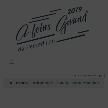
Zum
Inhalt
springen
zruck (weiterschoppen)
/
Produkte
/
Trachtenhemden
/
Aumühle
/
A feins Gwand Pfoad...