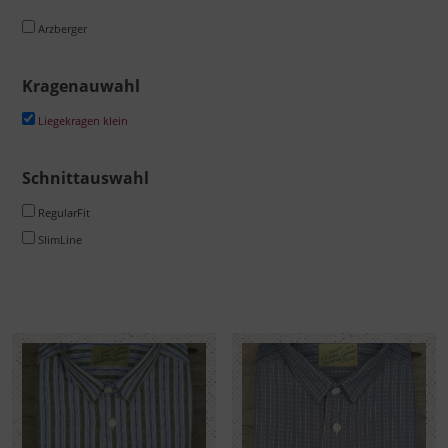
Arzberger
Kragenauwahl
Liegekragen klein
Schnittauswahl
RegularFit
SlimLine