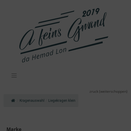
Zum
Inhalt
springen
zruck (weiterschoppen)
/
Kragenauswahl
/
Liegekragen klein
Marke