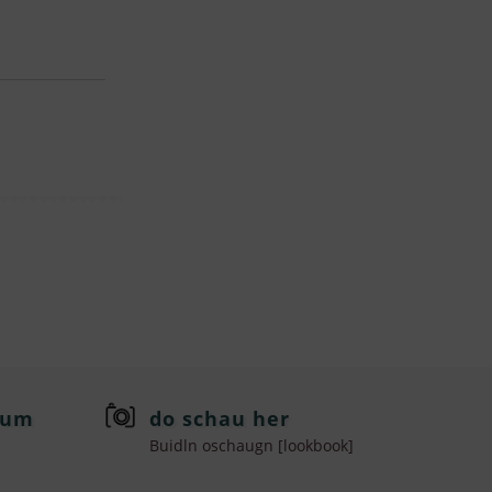
rum
do schau her
Buidln oschaugn [lookbook]