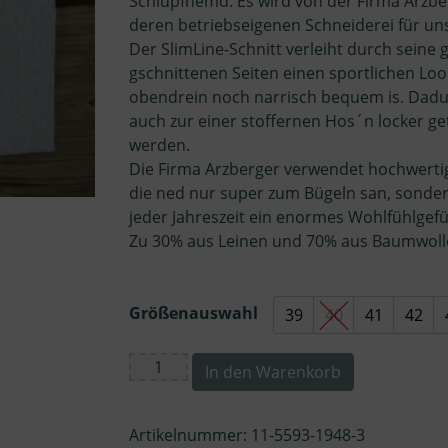
Schlupfhemd. Es wird von der Firma Arzbe
deren betriebseigenen Schneiderei für uns
Der SlimLine-Schnitt verleiht durch seine 
gschnittenen Seiten einen sportlichen Loo
obendrein noch narrisch bequem is. Dadu
auch zur einer stoffernen Hos´n locker g
werden.
Die Firma Arzberger verwendet hochwertig
die ned nur super zum Bügeln san, sonde
jeder Jahreszeit ein enormes Wohlfühlgefü
Zu 30% aus Leinen und 70% aus Baumwoll
Größenauswahl
39
40
41
42
A
In den Warenkorb
FEIND
GWAND
Artikelnummer:
11-5593-1948-3
PFOAD