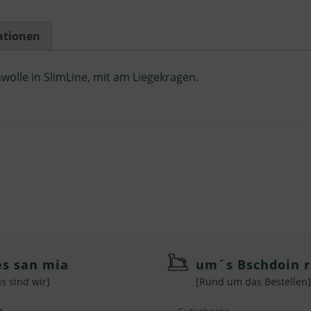
/
TRACHTENHEMD
ationen
KLEINER
LIEGEKRAGEN
LEINEN
olle in SlimLine, mit am Liegekragen.
Menge
es san mia
um´s Bschdoin 
s sind wir]
[Rund um das Bestellen]