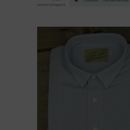
/
Produkte
/
Trachtenhemden
(weiterschoppen)