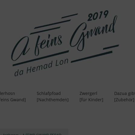
derhosn
Schlafpfoad
Zwergerl
Dazua gibt
 feins Gwand]
[Nachthemden]
[für Kinder]
[Zubehör]