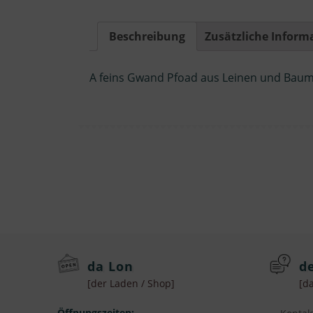
Beschreibung
Zusätzliche Inform
A feins Gwand Pfoad aus Leinen und Baumw
da Lon
d
[der Laden / Shop]
[da
Öffnungszeiten: