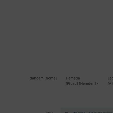
Zum
Inhalt
springen
dahoam [home]
Hemada
Le
[Pfoad] [Hemden]
[A
zruck