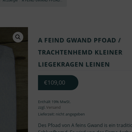
/
Arzberger
/
A FEIND GWAND PFOAD...
A FEIND GWAND PFOAD /
TRACHTENHEMD KLEINER
LIEGEKRAGEN LEINEN
€
109,00
Enthält 19% MwSt.
zzgl.
Versand
Lieferzeit: nicht angegeben
Des Pfoad von A feins Gwand is ein traditi