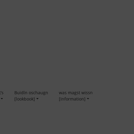
’s
Buidln oschaugn
was magst wissn
[lookbook]
[Information]