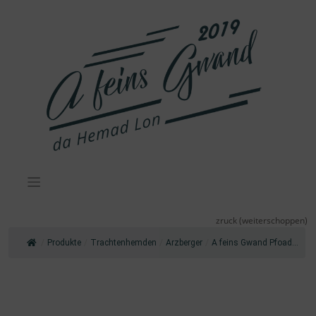
Zum
Inhalt
springen
zruck (weiterschoppen)
/
Produkte
/
Trachtenhemden
/
Arzberger
/
A feins Gwand Pfoad...