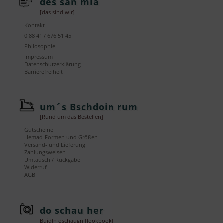
des san mia
[das sind wir]
Kontakt
0 88 41 / 676 51 45
Philosophie
Impressum
Datenschutzerklärung
Barrierefreiheit
um´s Bschdoin rum
[Rund um das Bestellen]
Gutscheine
Hemad-Formen und Größen
Versand- und Lieferung
Zahlungsweisen
Umtausch / Rückgabe
Widerruf
AGB
do schau her
Buidln oschaugn [lookbook]