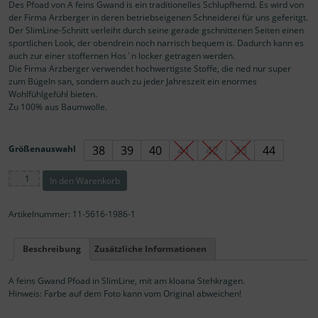
Des Pfoad von A feins Gwand is ein traditionelles Schlupfhemd. Es wird von
der Firma Arzberger in deren betriebseigenen Schneiderei für uns geferitgt.
Der SlimLine-Schnitt verleiht durch seine gerade gschnittenen Seiten einen
sportlichen Look, der obendrein noch narrisch bequem is. Dadurch kann es
auch zur einer stoffernen Hos´n locker getragen werden.
Die Firma Arzberger verwendet hochwertigste Stoffe, die ned nur super
zum Bügeln san, sondern auch zu jeder Jahreszeit ein enormes
Wohlfühlgefühl bieten.
Zu 100% aus Baumwolle.
Größenauswahl
38
39
40
41
42
43
44
A
In den Warenkorb
feins
Gwand
Pfoad
Artikelnummer:
11-5616-1986-1
/
Trachtenhemd
Beschreibung
Zusätzliche Informationen
Stehkragen
Menge
A feins Gwand Pfoad in SlimLine, mit am kloana Stehkragen.
Hinweis: Farbe auf dem Foto kann vom Original abweichen!