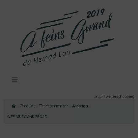
Zum
Inhalt
springen
zruck (weiterschoppen)
/
Produkte
/
Trachtenhemden
/
Arzberger
/
A FEINS GWAND PFOAD...