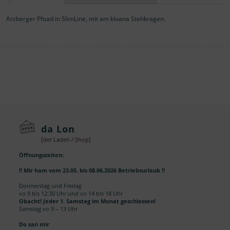
SLIMLINE
Menge
Arzberger Pfoad in SlimLine, mit am kloana Stehkragen.
da Lon
[der Laden / Shop]
Öffnungszeiten:
!! Mir ham vom 23.05. bis 08.06.2026 Betriebsurlaub !!
Donnerstag und Freitag
vo 9 bis 12:30 Uhr und vo 14 bis 18 Uhr
Obacht! Jeder 1. Samstag im Monat geschlossen!
Samstag vo 9 – 13 Uhr
Do san mir