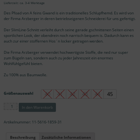
Lieferzeit: ca. 3-4 Werktage
Des Pfoad von A feins Gwand is ein traditionelles Schlupfhemd. Es wird von
der Firma Arzberger in deren betriebseigenen Schneiderei für uns gefertigt.
Der SlimLine-Schnitt verleiht durch seine gerade gschnittenen Seiten einen
sportlichen Look, der obendrein noch narrisch bequem is. Dadurch kann es
auch zur einer stoffernen Hos´n locker getragen werden.
Die Firma Arzberger verwendet hochwertigste Stoffe, die ned nur super
zum Bügeln san, sondern auch zu jeder Jahreszeit ein enormes
Wohlfühlgefühl bieten.
Zu 100% aus Baumwolle.
Größenauswahl
40
41
42
43
44
45
A
In den Warenkorb
FEINS
GWAND
PFOAD
Artikelnummer:
11-5616-1859-31
/
TRACHTENHEMD
Beschreibung
Zusätzliche Informationen
STEHKRAGEN